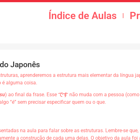
Índice de Aulas
P
s do Japonês
truturas, aprenderemos a estrutura mais elementar da língua ja
o é alguma coisa.
su
) ao final da frase. Esse
です
não muda com a pessoa (como “s
algo “é” sem precisar especificar quem ou o que.
entadas na aula para falar sobre as estruturas. Lembre-se que,
ente a construção de cada uma delas. O objetivo da aula foi a