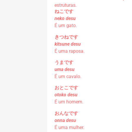
estruturas.
ねこです
neko desu
É um gato.
きつねです
kitsune desu
É uma raposa.
うまです
uma desu
É um cavalo.
おとこです
otoko desu
É um homem.
おんなです
onna desu
É uma mulher.