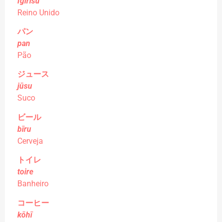
Igirisu
Reino Unido
パン
pan
Pão
ジュース
jūsu
Suco
ビール
bīru
Cerveja
トイレ
toire
Banheiro
コーヒー
kōhī