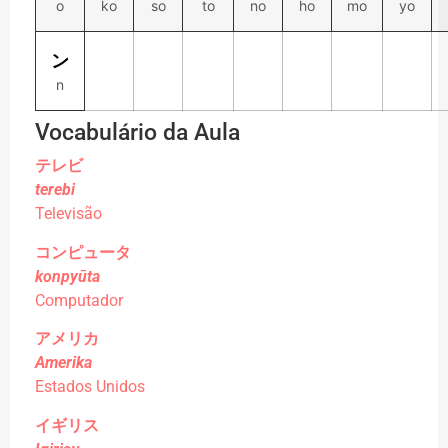
o
ko
so
to
no
ho
mo
yo
ン
n
Vocabulário da Aula
テレビ
terebi
Televisão
コンピュータ
konpyūta
Computador
アメリカ
Amerika
Estados Unidos
イギリス