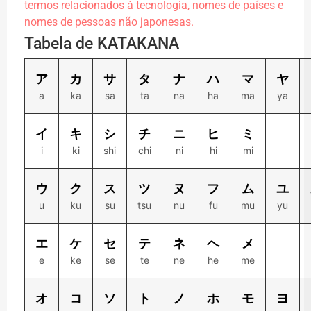
termos relacionados à tecnologia, nomes de países e
nomes de pessoas não japonesas.
Tabela de KATAKANA
ア
カ
サ
タ
ナ
ハ
マ
ヤ
a
ka
sa
ta
na
ha
ma
ya
イ
キ
シ
チ
ニ
ヒ
ミ
i
ki
shi
chi
ni
hi
mi
ウ
ク
ス
ツ
ヌ
フ
ム
ユ
u
ku
su
tsu
nu
fu
mu
yu
エ
ケ
セ
テ
ネ
ヘ
メ
e
ke
se
te
ne
he
me
オ
コ
ソ
ト
ノ
ホ
モ
ヨ