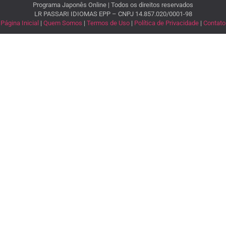
Programa Japonês Online | Todos os direitos reservados
LR PASSARI IDIOMAS EPP – CNPJ 14.857.020/0001-98
Página Inicial
|
Quem Somos
|
Termos de Uso
|
Política de Privacidade
|
Contato