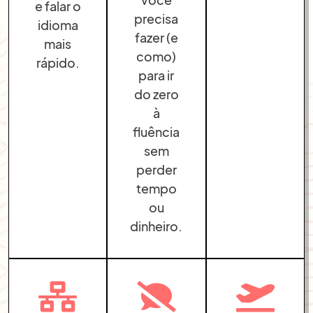
e falar o
precisa
idioma
fazer (e
mais
como)
rápido.
para ir
do zero
à
fluência
sem
perder
tempo
ou
dinheiro.