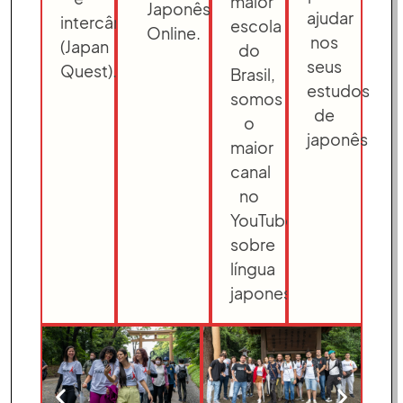
maior
Japonês
ajudar
intercâmbios
escola
Online.
nos
(Japan
do
seus
Quest).
Brasil,
estudos
somos
de
o
japonês
maior
canal
no
YouTube
sobre
língua
japonesa.