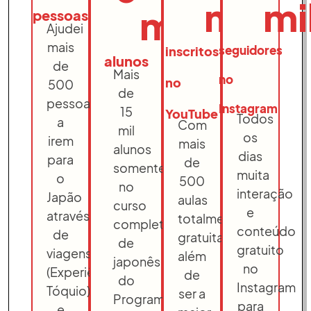
mil
mi
mil
pessoas
Ajudei
mais
seguidores
inscritos
alunos
de
Mais
no
no
500
de
pessoas
Instagram
15
YouTube
Todos
a
Com
mil
os
irem
mais
alunos
dias
para
de
somente
muita
o
500
no
interação
Japão
aulas
curso
e
através
totalmente
completo
conteúdo
de
gratuitas,
de
gratuito
viagens
além
japonês
no
(Experiência
de
do
Instagram
Tóquio)
ser a
Programa
para
e