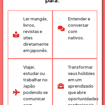
para:
Ler mangás,
Entender e
livros,
conversar
revistas e
com
sites
nativos.
diretamente
em japonês.
Viajar,
Transformar
estudar ou
seus hobbies
trabalhar no
em um
Japão
aprendizado
podendo se
que abre
comunicar
oportunidades
com
profissionais.