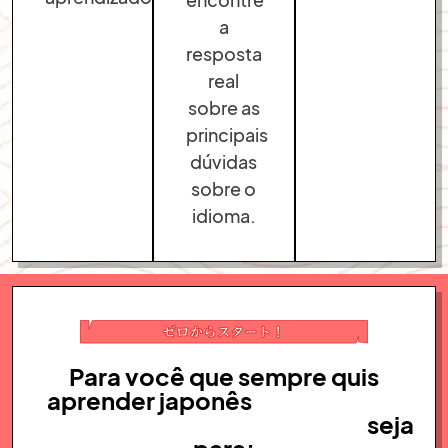
a
resposta
real
sobre as
principais
dúvidas
sobre o
idioma.
Para você que sempre quis
aprender japonês
(mesmo que
esteja começando do zero),
seja