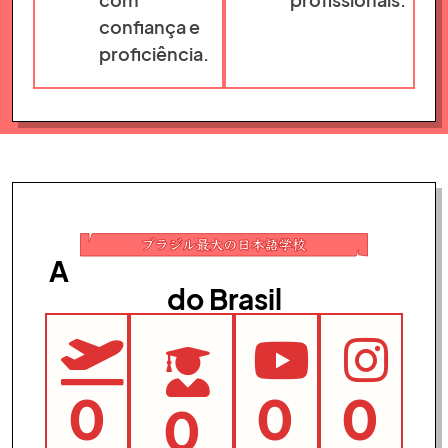
confiança e
proficiência.
A
maior escola de japonês
do Brasil
0
0
0
0