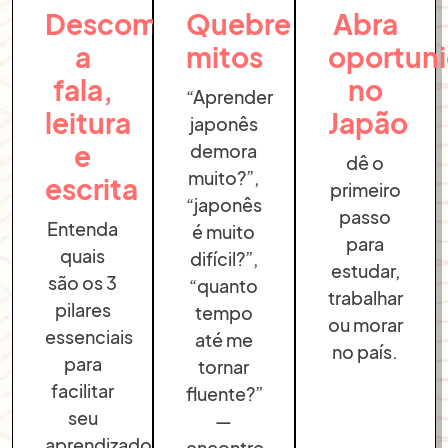
Descomplique
Quebre
Abra
a
mitos
oportun
fala,
no
“Aprender
leitura
Japão
japonês
e
demora
dê o
muito?”,
escrita
primeiro
“japonês
passo
Entenda
é muito
para
quais
difícil?”,
estudar,
são os 3
“quanto
trabalhar
pilares
tempo
ou morar
essenciais
até me
no país.
para
tornar
facilitar
fluente?”
seu
—
aprendizado.
encontre