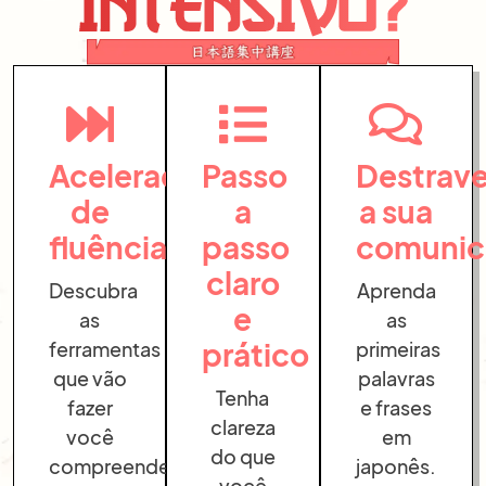
Aceleradores
Passo
Destrav
de
a
a sua
fluência
passo
comunic
claro
Descubra
Aprenda
e
as
as
prático
ferramentas
primeiras
que vão
palavras
Tenha
fazer
e frases
clareza
você
em
do que
compreender
japonês.
você