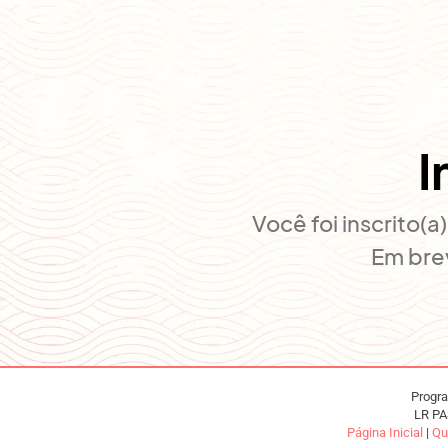
I
Você foi inscrito(
Em bre
Progra
LR PA
Página Inicial
|
Qu