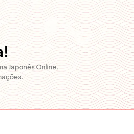
a!
ama Japonês Online.
mações.